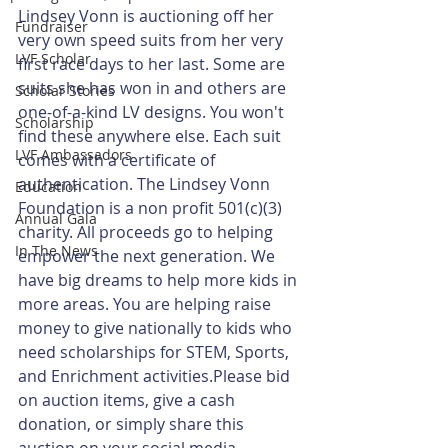
Lindsey Vonn is auctioning off her 
Fundraiser
very own speed suits from her very 
LVF Scholar
first race days to her last. Some are 
suits she has won in and others are 
Scholar Stories
one-of-a-kind LV designs. You won't 
Scholarship
find these anywhere else. Each suit 
LVF Ambassadors
comes with a certificate of 
authentication. The Lindsey Vonn 
Education
Foundation is a non profit 501(c)(3) 
Annual Gala
charity. All proceeds go to helping 
In The News
empower the next generation. We 
have big dreams to help more kids in 
more areas. You are helping raise 
money to give nationally to kids who 
need scholarships for STEM, Sports, 
and Enrichment activities.Please bid 
on auction items, give a cash 
donation, or simply share this 