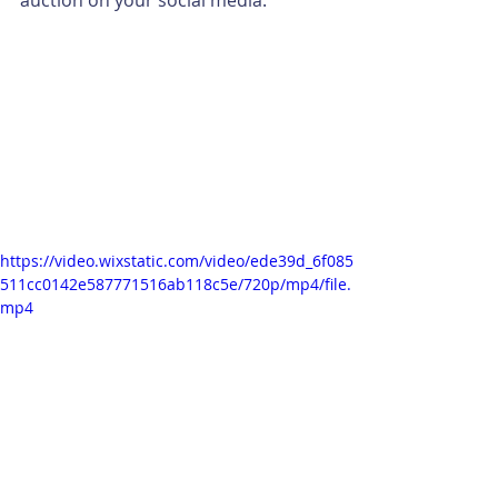
auction on your social media.
https://video.wixstatic.com/video/ede39d_6f085
511cc0142e587771516ab118c5e/720p/mp4/file.
mp4