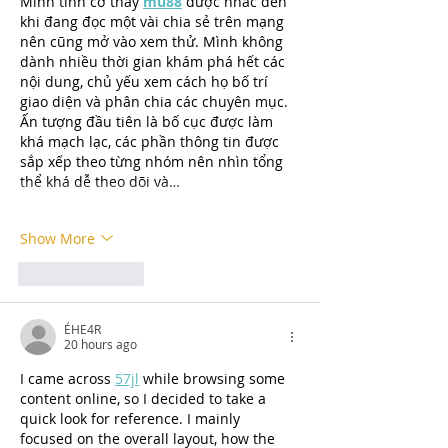
Mình tình cờ thấy 
mu88
 được nhắc đến 
khi đang đọc một vài chia sẻ trên mạng 
nên cũng mở vào xem thử. Mình không 
dành nhiều thời gian khám phá hết các 
nội dung, chủ yếu xem cách họ bố trí 
giao diện và phân chia các chuyên mục. 
Ấn tượng đầu tiên là bố cục được làm 
khá mạch lạc, các phần thông tin được 
sắp xếp theo từng nhóm nên nhìn tổng 
thể khá dễ theo dõi và…
Show More
Like
Reply
ẺHE4R
20 hours ago
I came across 
57jl
 while browsing some 
content online, so I decided to take a 
quick look for reference. I mainly 
focused on the overall layout, how the 