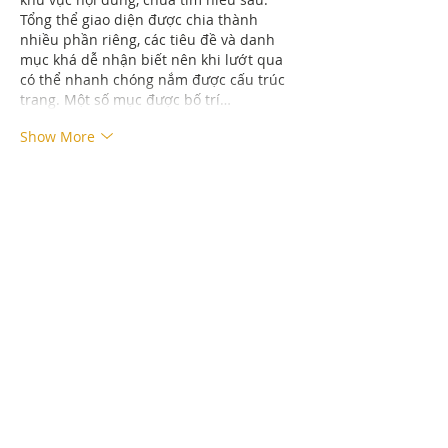
Tổng thể giao diện được chia thành 
nhiều phần riêng, các tiêu đề và danh 
mục khá dễ nhận biết nên khi lướt qua 
có thể nhanh chóng nắm được cấu trúc 
trang. Một số mục được bố trí…
Show More
Like
Reply
Nguyễn Văn Nam
21 hours ago
Trong quá trình đọc các thảo luận, mình 
có để ý thấy 
https://bl555.fitness/
 được 
nhắc qua nên thử vào xem cho biết. 
Mình chỉ xem nhanh tổng thể chứ chưa 
tìm hiểu sâu, nhưng cảm giác ban đầu là 
cách trình bày khá thoáng, bố cục rõ 
ràng, nhìn vào không bị rối mắt.
Like
Reply