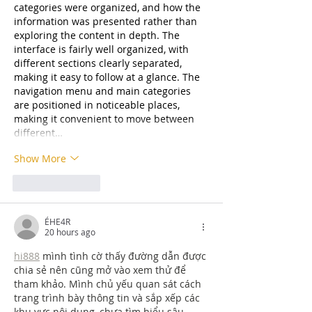
categories were organized, and how the 
information was presented rather than 
exploring the content in depth. The 
interface is fairly well organized, with 
different sections clearly separated, 
making it easy to follow at a glance. The 
navigation menu and main categories 
are positioned in noticeable places, 
making it convenient to move between 
different…
Show More
Like
Reply
ẺHE4R
20 hours ago
hi888
 mình tình cờ thấy đường dẫn được 
chia sẻ nên cũng mở vào xem thử để 
tham khảo. Mình chủ yếu quan sát cách 
trang trình bày thông tin và sắp xếp các 
khu vực nội dung, chưa tìm hiểu sâu. 